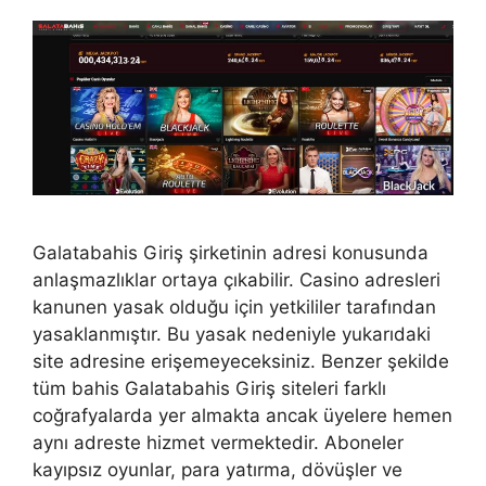
Galatabahis Giriş şirketinin adresi konusunda
anlaşmazlıklar ortaya çıkabilir. Casino adresleri
kanunen yasak olduğu için yetkililer tarafından
yasaklanmıştır. Bu yasak nedeniyle yukarıdaki
site adresine erişemeyeceksiniz. Benzer şekilde
tüm bahis Galatabahis Giriş siteleri farklı
coğrafyalarda yer almakta ancak üyelere hemen
aynı adreste hizmet vermektedir. Aboneler
kayıpsız oyunlar, para yatırma, dövüşler ve