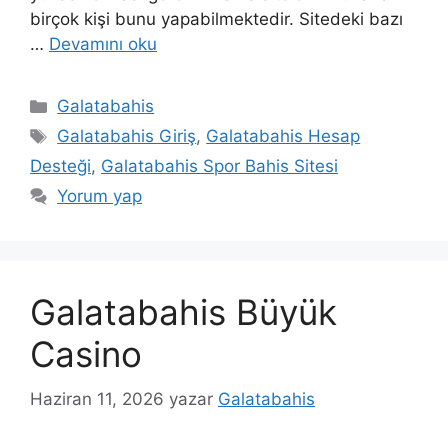
birçok kişi bunu yapabilmektedir. Sitedeki bazı
…
Devamını oku
Kategoriler
Galatabahis
Etiketler
Galatabahis Giriş
,
Galatabahis Hesap
Desteği
,
Galatabahis Spor Bahis Sitesi
Yorum yap
Galatabahis Büyük
Casino
Haziran 11, 2026
yazar
Galatabahis