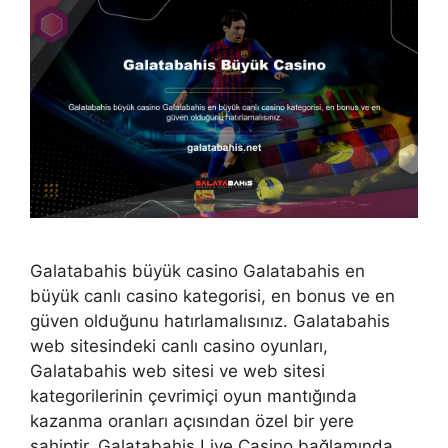
Galatabahis büyük casino Galatabahis en
büyük canlı casino kategorisi, en bonus ve en
güven olduğunu hatırlamalısınız. Galatabahis
web sitesindeki canlı casino oyunları,
Galatabahis web sitesi ve web sitesi
kategorilerinin çevrimiçi oyun mantığında
kazanma oranları açısından özel bir yere
sahiptir. Galatabahis Live Casino bağlamında,