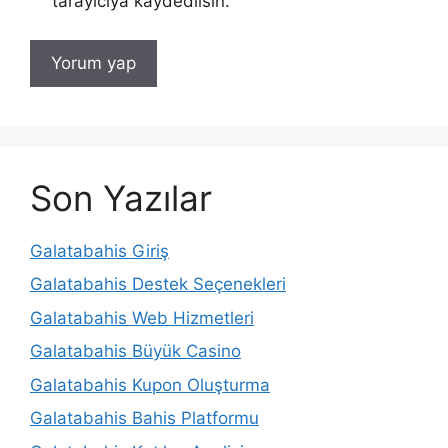
tarayıcıya kaydedilsin.
Son Yazılar
Galatabahis Giriş
Galatabahis Destek Seçenekleri
Galatabahis Web Hizmetleri
Galatabahis Büyük Casino
Galatabahis Kupon Oluşturma
Galatabahis Bahis Platformu