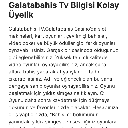
Galatabahis Tv Bilgisi Kolay
Üyelik
Galatabahis TV.Galatabahis Casino’da slot
makineleri, kart oyunları, çevrimiçi bahisler,
video poker ve büyük ödüller gibi farklı oyunlar
oynayabilirsiniz. Gerçek bir casinoda olduğunuz
gibi eğlenebilirsiniz. Yüksek tanımlı kalitede
video oyunları oynayabilirsiniz, ancak sanal
atlara bahis yaparak at yarışlarının tadını
çıkarabilirsiniz. Adil ve eğlenceli olan bu sanal
dengeye sahip oyunlar oynayabilirsiniz. Oyunu
başlatmak için yıldız simgesine tıklayın. C:
Oyunu daha sonra kaydetmek için düğmeye
dokunun ve favorilerinizde olacaktır. Hesabınıza
giriş yaptığınızda, “Bahisim” bölümünün
yanındaki yıldız simgesi, en sevdiğiniz oyunlara