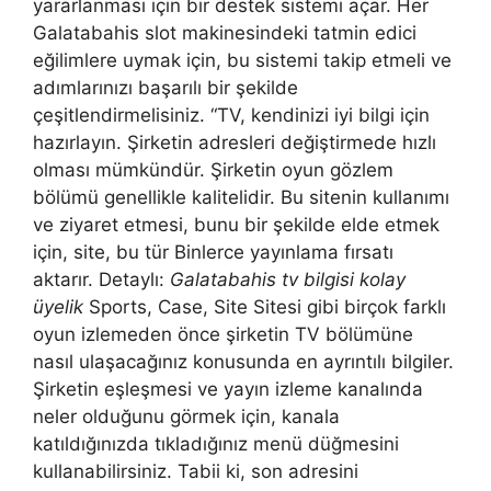
yararlanması için bir destek sistemi açar. Her
Galatabahis slot makinesindeki tatmin edici
eğilimlere uymak için, bu sistemi takip etmeli ve
adımlarınızı başarılı bir şekilde
çeşitlendirmelisiniz. “TV, kendinizi iyi bilgi için
hazırlayın. Şirketin adresleri değiştirmede hızlı
olması mümkündür. Şirketin oyun gözlem
bölümü genellikle kalitelidir. Bu sitenin kullanımı
ve ziyaret etmesi, bunu bir şekilde elde etmek
için, site, bu tür Binlerce yayınlama fırsatı
aktarır. Detaylı:
Galatabahis tv bilgisi kolay
üyelik
Sports, Case, Site Sitesi gibi birçok farklı
oyun izlemeden önce şirketin TV bölümüne
nasıl ulaşacağınız konusunda en ayrıntılı bilgiler.
Şirketin eşleşmesi ve yayın izleme kanalında
neler olduğunu görmek için, kanala
katıldığınızda tıkladığınız menü düğmesini
kullanabilirsiniz. Tabii ki, son adresini