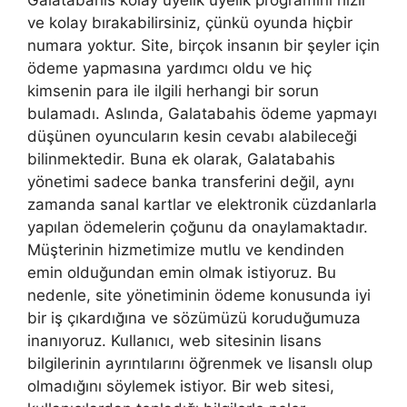
ve kolay bırakabilirsiniz, çünkü oyunda hiçbir
numara yoktur. Site, birçok insanın bir şeyler için
ödeme yapmasına yardımcı oldu ve hiç
kimsenin para ile ilgili herhangi bir sorun
bulamadı. Aslında, Galatabahis ödeme yapmayı
düşünen oyuncuların kesin cevabı alabileceği
bilinmektedir. Buna ek olarak, Galatabahis
yönetimi sadece banka transferini değil, aynı
zamanda sanal kartlar ve elektronik cüzdanlarla
yapılan ödemelerin çoğunu da onaylamaktadır.
Müşterinin hizmetimize mutlu ve kendinden
emin olduğundan emin olmak istiyoruz. Bu
nedenle, site yönetiminin ödeme konusunda iyi
bir iş çıkardığına ve sözümüzü koruduğumuza
inanıyoruz. Kullanıcı, web sitesinin lisans
bilgilerinin ayrıntılarını öğrenmek ve lisanslı olup
olmadığını söylemek istiyor. Bir web sitesi,