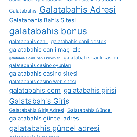
Galatabahis Adresi
Galatabahis
Galatabahis Bahis Sitesi
galatabahis bonus
galatabahis canli
galatabahis canli destek
galatabahis canli maç izle
galatabahis canlı casino
galatabahis canlı bahis kuponları
galatabahis casino oyunları
galatabahis casino sitesi
galatabahis casino web sitesi
galatabahis com
galatabahis girisi
Galatabahis Giriş
Galatabahis Giriş Adresi
Galatabahis Güncel
galatabahis güncel adres
galatabahis güncel adresi