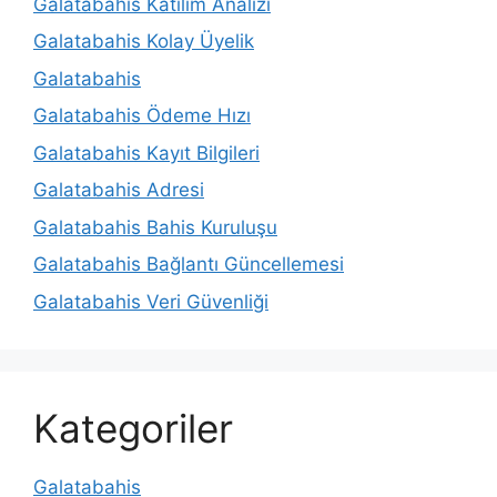
Galatabahis Katılım Analizi
Galatabahis Kolay Üyelik
Galatabahis
Galatabahis Ödeme Hızı
Galatabahis Kayıt Bilgileri
Galatabahis Adresi
Galatabahis Bahis Kuruluşu
Galatabahis Bağlantı Güncellemesi
Galatabahis Veri Güvenliği
Kategoriler
Galatabahis