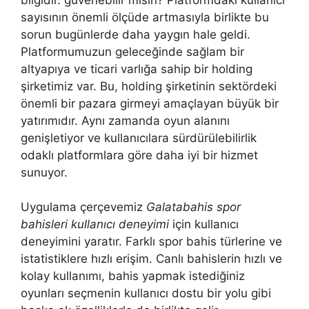
sayısının önemli ölçüde artmasıyla birlikte bu
sorun bugünlerde daha yaygın hale geldi.
Platformumuzun geleceğinde sağlam bir
altyapıya ve ticari varlığa sahip bir holding
şirketimiz var. Bu, holding şirketinin sektördeki
önemli bir pazara girmeyi amaçlayan büyük bir
yatırımıdır. Aynı zamanda oyun alanını
genişletiyor ve kullanıcılara sürdürülebilirlik
odaklı platformlara göre daha iyi bir hizmet
sunuyor.
Uygulama çerçevemiz
Galatabahis spor
bahisleri kullanıcı deneyimi
için kullanıcı
deneyimini yaratır. Farklı spor bahis türlerine ve
istatistiklere hızlı erişim. Canlı bahislerin hızlı ve
kolay kullanımı, bahis yapmak istediğiniz
oyunları seçmenin kullanıcı dostu bir yolu gibi