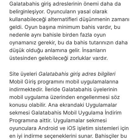
Galatabahis giriş adreslerinin önemi daha da
belirginleşiyor. Oyuncuların yasal olarak
kullanabileceği alternatifleri düşünmenin zamanı
geldi. Oyun başına minimum bahis vardır, bu
nedenle aynı bahisle birden fazla oyun
oynamanız gerekir, bu da bahis tutarınızın daha
düşük olduğu anlamına gelir. İnsanların
üstesinden gelebileceği zorluklar vardır.
Site üyeleri
Galatabahis giriş adres bilgileri
Mobil Giriş programını mobil uygulamalarına
indirmektedir. İleride Galatabahis üyelerinin
mobil uygulama üzerinden engellenmesi söz
konusu olabilir. Ana ekrandaki Uygulamalar
sekmesi Galatabahis Mobil Uygulama İndirim
Programına aittir. Uygulamalar sekmesi
oyunculara Android ve iOS işletim sistemleri için
en iyi indirme seçeneklerini sunar. Bahisçiler bu