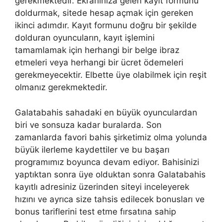
gerekmektedir. Ekranınıza gelen kayıt formunu
doldurmak, sitede hesap açmak için gereken
ikinci adımdır. Kayıt formunu doğru bir şekilde
dolduran oyuncuların, kayıt işlemini
tamamlamak için herhangi bir belge ibraz
etmeleri veya herhangi bir ücret ödemeleri
gerekmeyecektir. Elbette üye olabilmek için reşit
olmanız gerekmektedir.
Galatabahis sahadaki en büyük oyunculardan
biri ve sonsuza kadar buralarda. Son
zamanlarda favori bahis şirketimiz olma yolunda
büyük ilerleme kaydettiler ve bu başarı
programımız boyunca devam ediyor. Bahisinizi
yaptıktan sonra üye olduktan sonra Galatabahis
kayıtlı adresiniz üzerinden siteyi inceleyerek
hızını ve ayrıca size tahsis edilecek bonusları ve
bonus tariflerini test etme fırsatına sahip