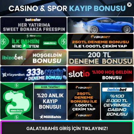
×
GALATABAHİS GİRİŞ İÇİN TIKLAYINIZ!