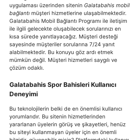
uygulaması üzerinden sitenin
Galatabahis mobil
bağlantı
müşteri hizmetlerine ulaşabilmektedir.
Galatabahis Mobil Bağlantı Programı ile iletişim
ile ilgili gelecekte oluşabilecek sorularınızı en
kısa sürede yanıtlayacağız. Müşteri desteği
sayesinde müşteriler sorularına 7/24 yanıt
alabilmektedir. Bu konuyu göz ardı etmek
mümkün değil. Müşteri hizmetleri saygılı ve
çözüm odaklı.
Galatabahis Spor Bahisleri Kullanıcı
Deneyimi
Bu teknolojilerin belki de en önemlisi kullanıcı
yorumlarıdır. Bu sitenin hizmetlerinden
yararlanan üyelerin görüş ve şikayetleri, henüz
bu siteyi kullanmayan üyeler için en önemli
bilgidir. güvenebilir misin? Platformdaki kullanıcı