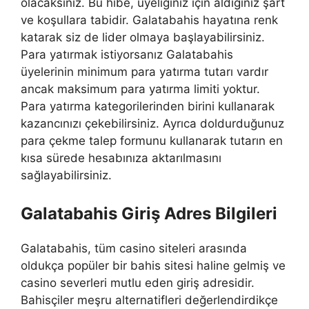
olacaksınız. Bu hibe, üyeliğiniz için aldığınız şart
ve koşullara tabidir. Galatabahis hayatına renk
katarak siz de lider olmaya başlayabilirsiniz.
Para yatırmak istiyorsanız Galatabahis
üyelerinin minimum para yatırma tutarı vardır
ancak maksimum para yatırma limiti yoktur.
Para yatırma kategorilerinden birini kullanarak
kazancınızı çekebilirsiniz. Ayrıca doldurduğunuz
para çekme talep formunu kullanarak tutarın en
kısa sürede hesabınıza aktarılmasını
sağlayabilirsiniz.
Galatabahis Giriş Adres Bilgileri
Galatabahis, tüm casino siteleri arasında
oldukça popüler bir bahis sitesi haline gelmiş ve
casino severleri mutlu eden giriş adresidir.
Bahisçiler meşru alternatifleri değerlendirdikçe