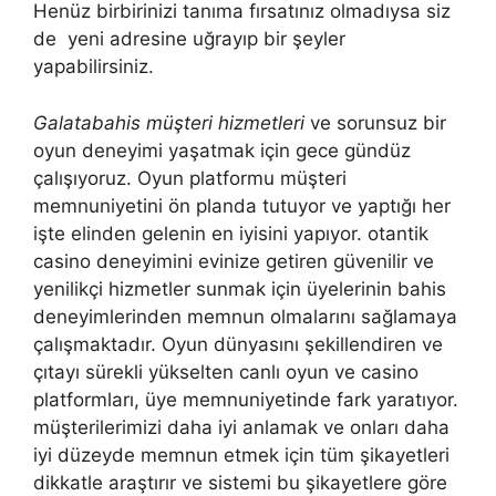
Henüz birbirinizi tanıma fırsatınız olmadıysa siz
de yeni adresine uğrayıp bir şeyler
yapabilirsiniz.
Galatabahis müşteri hizmetleri
ve sorunsuz bir
oyun deneyimi yaşatmak için gece gündüz
çalışıyoruz. Oyun platformu müşteri
memnuniyetini ön planda tutuyor ve yaptığı her
işte elinden gelenin en iyisini yapıyor. otantik
casino deneyimini evinize getiren güvenilir ve
yenilikçi hizmetler sunmak için üyelerinin bahis
deneyimlerinden memnun olmalarını sağlamaya
çalışmaktadır. Oyun dünyasını şekillendiren ve
çıtayı sürekli yükselten canlı oyun ve casino
platformları, üye memnuniyetinde fark yaratıyor.
müşterilerimizi daha iyi anlamak ve onları daha
iyi düzeyde memnun etmek için tüm şikayetleri
dikkatle araştırır ve sistemi bu şikayetlere göre