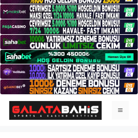
İçeriğe
atla
Menü