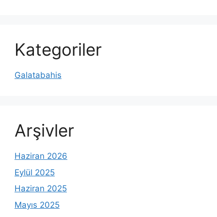
Kategoriler
Galatabahis
Arşivler
Haziran 2026
Eylül 2025
Haziran 2025
Mayıs 2025