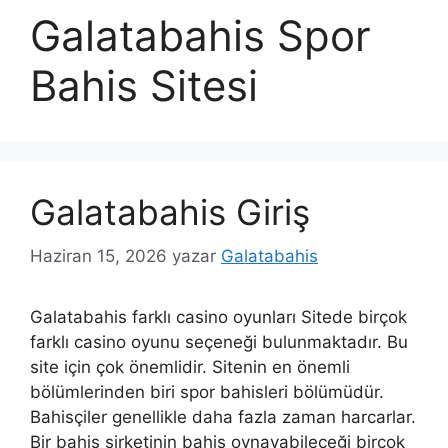
Galatabahis Spor
Bahis Sitesi
Galatabahis Giriş
Haziran 15, 2026
yazar
Galatabahis
Galatabahis farklı casino oyunları Sitede birçok
farklı casino oyunu seçeneği bulunmaktadır. Bu
site için çok önemlidir. Sitenin en önemli
bölümlerinden biri spor bahisleri bölümüdür.
Bahisçiler genellikle daha fazla zaman harcarlar.
Bir bahis şirketinin bahis oynayabileceği birçok