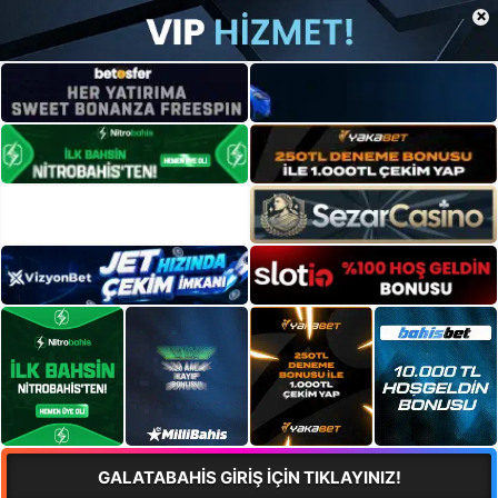
×
GALATABAHİS GİRİŞ İÇİN TIKLAYINIZ!