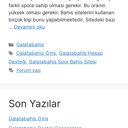
farklı spora sahip olması gerekir. Bu oranın
yüksek olması gerekir. Bahis sitelerini kullanan
birçok kişi bunu yapabilmektedir. Sitedeki bazı
…
Devamını oku
Kategoriler
Galatabahis
Etiketler
Galatabahis Giriş
,
Galatabahis Hesap
Desteği
,
Galatabahis Spor Bahis Sitesi
Yorum yap
Son Yazılar
Galatabahis Giriş