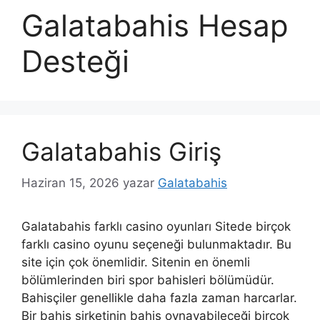
Galatabahis Hesap
Desteği
Galatabahis Giriş
Haziran 15, 2026
yazar
Galatabahis
Galatabahis farklı casino oyunları Sitede birçok
farklı casino oyunu seçeneği bulunmaktadır. Bu
site için çok önemlidir. Sitenin en önemli
bölümlerinden biri spor bahisleri bölümüdür.
Bahisçiler genellikle daha fazla zaman harcarlar.
Bir bahis şirketinin bahis oynayabileceği birçok