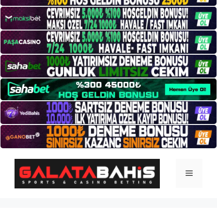
İçeriğe
atla
Menü