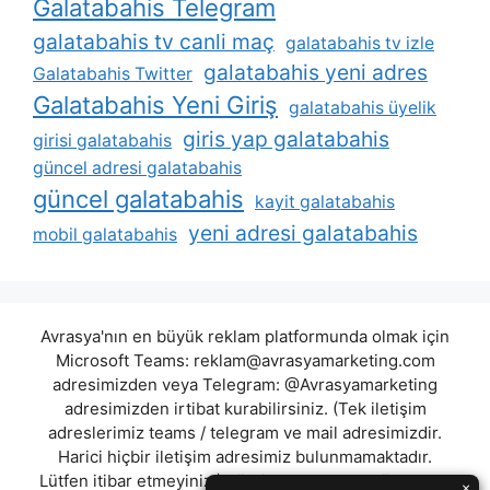
Galatabahis Telegram
galatabahis tv canli maç
galatabahis tv izle
galatabahis yeni adres
Galatabahis Twitter
Galatabahis Yeni Giriş
galatabahis üyelik
giris yap galatabahis
girisi galatabahis
güncel adresi galatabahis
güncel galatabahis
kayit galatabahis
yeni adresi galatabahis
mobil galatabahis
Avrasya'nın en büyük reklam platformunda olmak için
Microsoft Teams:
reklam@avrasyamarketing.com
adresimizden veya Telegram: @Avrasyamarketing
adresimizden irtibat kurabilirsiniz. (Tek iletişim
adreslerimiz teams / telegram ve mail adresimizdir.
Harici hiçbir iletişim adresimiz bulunmamaktadır.
Lütfen itibar etmeyiniz.) Türkiye yasalarına göre 7258