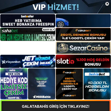
×
GALATABAHİS GİRİŞ İÇİN TIKLAYINIZ!