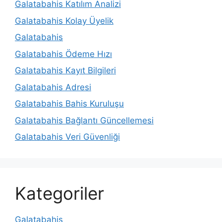
Galatabahis Katılım Analizi
Galatabahis Kolay Üyelik
Galatabahis
Galatabahis Ödeme Hızı
Galatabahis Kayıt Bilgileri
Galatabahis Adresi
Galatabahis Bahis Kuruluşu
Galatabahis Bağlantı Güncellemesi
Galatabahis Veri Güvenliği
Kategoriler
Galatabahis