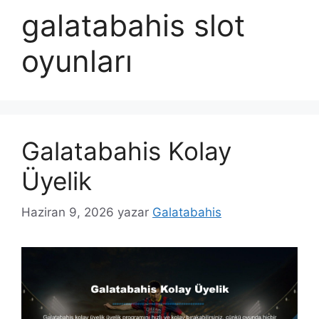
galatabahis slot
oyunları
Galatabahis Kolay
Üyelik
Haziran 9, 2026
yazar
Galatabahis