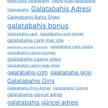
bahis sitesi galatabahis
casino sitesi galatabahis
Galatabahis Adresi
Galatabahis
Galatabahis Bahis Sitesi
galatabahis bonus
galatabahis canli
galatabahis canli destek
galatabahis canli maç izle
galatabahis canlı casino
galatabahis canlı bahis kuponları
galatabahis casino oyunları
galatabahis casino sitesi
galatabahis casino web sitesi
galatabahis com
galatabahis girisi
Galatabahis Giriş
Galatabahis Giriş Adresi
Galatabahis Güncel
galatabahis güncel adres
galatabahis güncel adresi