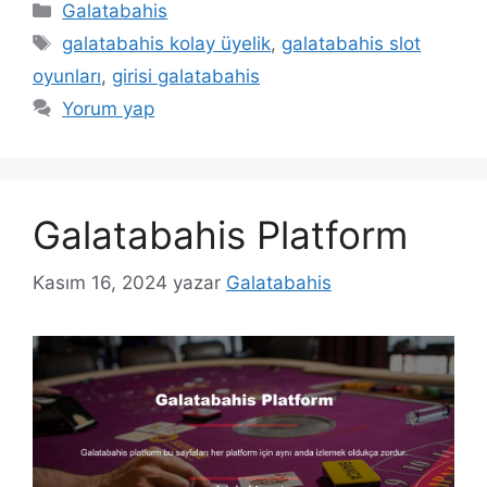
Kategoriler
Galatabahis
Etiketler
galatabahis kolay üyelik
,
galatabahis slot
oyunları
,
girisi galatabahis
Yorum yap
Galatabahis Platform
Kasım 16, 2024
yazar
Galatabahis