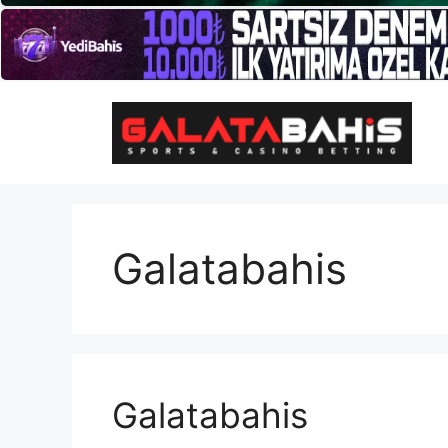
İçeriğe
atla
Galatabahis
Galatabahis