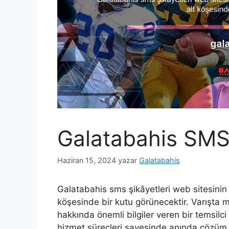
Galatabahis SMS 
Haziran 15, 2024
yazar
Galatabahis
Galatabahis sms şikâyetleri web sitesinin 
köşesinde bir kutu görünecektir. Varışta m
hakkında önemli bilgiler veren bir temsilci 
hizmet süreçleri sayesinde anında çözüm a