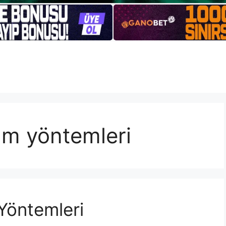
rım yöntemleri
Yöntemleri