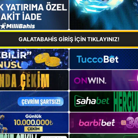
GALATABAHİS GİRİŞ İÇİN TIKLAYINIZ!