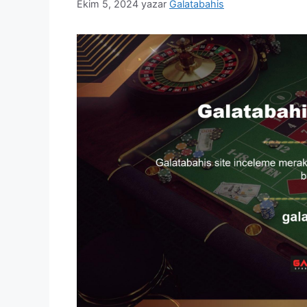
Ekim 5, 2024
yazar
Galatabahis