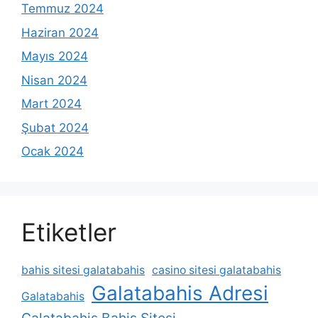
Temmuz 2024
Haziran 2024
Mayıs 2024
Nisan 2024
Mart 2024
Şubat 2024
Ocak 2024
Etiketler
bahis sitesi galatabahis
casino sitesi galatabahis
Galatabahis Adresi
Galatabahis