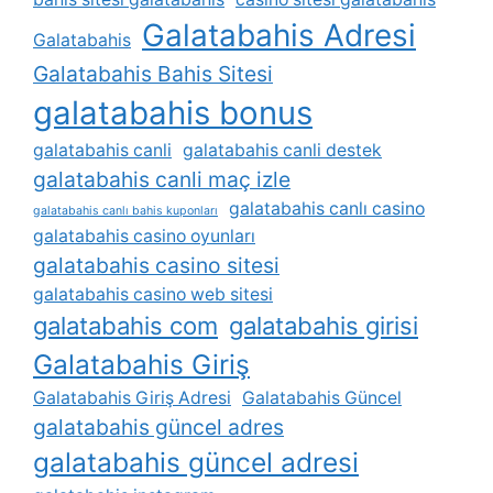
Galatabahis Adresi
Galatabahis
Galatabahis Bahis Sitesi
galatabahis bonus
galatabahis canli
galatabahis canli destek
galatabahis canli maç izle
galatabahis canlı casino
galatabahis canlı bahis kuponları
galatabahis casino oyunları
galatabahis casino sitesi
galatabahis casino web sitesi
galatabahis com
galatabahis girisi
Galatabahis Giriş
Galatabahis Giriş Adresi
Galatabahis Güncel
galatabahis güncel adres
galatabahis güncel adresi