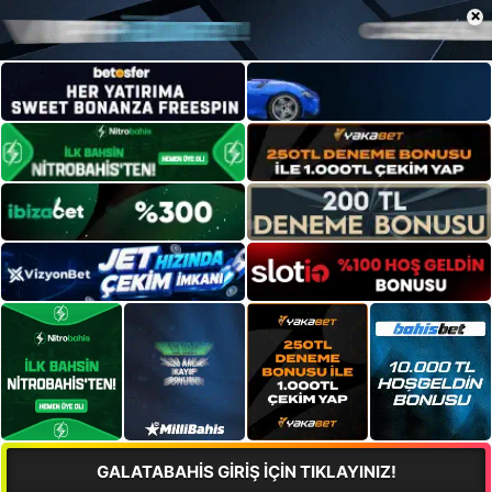
×
GALATABAHİS GİRİŞ İÇİN TIKLAYINIZ!