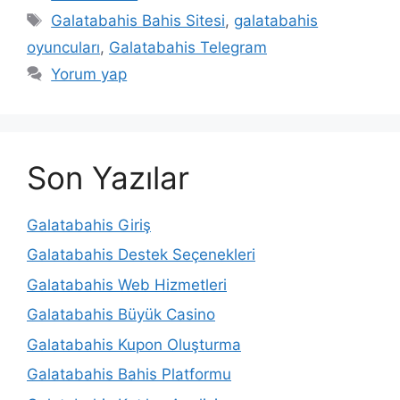
Etiketler
Galatabahis Bahis Sitesi
,
galatabahis
oyuncuları
,
Galatabahis Telegram
Yorum yap
Son Yazılar
Galatabahis Giriş
Galatabahis Destek Seçenekleri
Galatabahis Web Hizmetleri
Galatabahis Büyük Casino
Galatabahis Kupon Oluşturma
Galatabahis Bahis Platformu