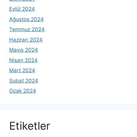
Eylül 2024
Ağustos 2024
Temmuz 2024
Haziran 2024
Mayıs 2024
Nisan 2024
Mart 2024
Şubat 2024
Ocak 2024
Etiketler