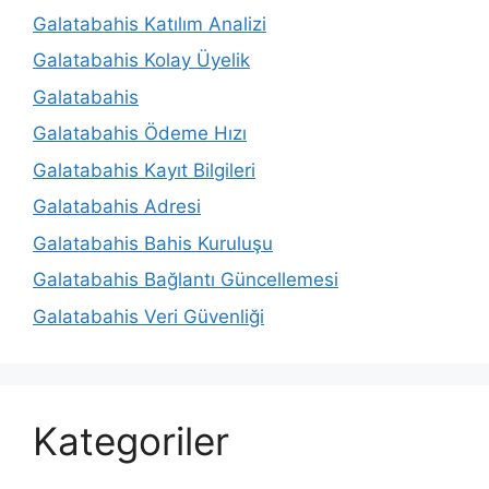
Galatabahis Katılım Analizi
Galatabahis Kolay Üyelik
Galatabahis
Galatabahis Ödeme Hızı
Galatabahis Kayıt Bilgileri
Galatabahis Adresi
Galatabahis Bahis Kuruluşu
Galatabahis Bağlantı Güncellemesi
Galatabahis Veri Güvenliği
Kategoriler