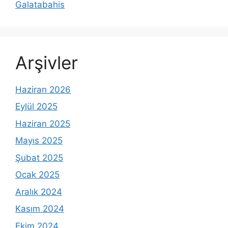
Galatabahis
Arşivler
Haziran 2026
Eylül 2025
Haziran 2025
Mayıs 2025
Şubat 2025
Ocak 2025
Aralık 2024
Kasım 2024
Ekim 2024