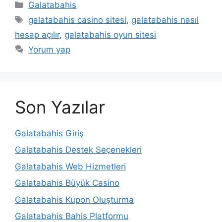
Kategoriler
Galatabahis
Etiketler
galatabahis casino sitesi
,
galatabahis nasıl
hesap açılır
,
galatabahis oyun sitesi
Yorum yap
Son Yazılar
Galatabahis Giriş
Galatabahis Destek Seçenekleri
Galatabahis Web Hizmetleri
Galatabahis Büyük Casino
Galatabahis Kupon Oluşturma
Galatabahis Bahis Platformu