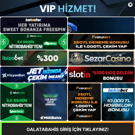
×
GALATABAHİS GİRİŞ İÇİN TIKLAYINIZ!