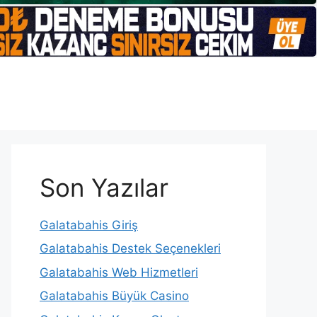
Son Yazılar
Galatabahis Giriş
Galatabahis Destek Seçenekleri
Galatabahis Web Hizmetleri
Galatabahis Büyük Casino