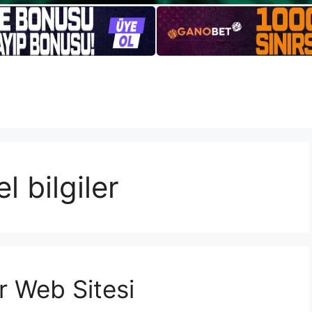
l bilgiler
r Web Sitesi