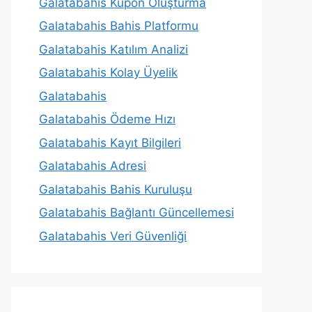
Galatabahis Kupon Oluşturma
Galatabahis Bahis Platformu
Galatabahis Katılım Analizi
Galatabahis Kolay Üyelik
Galatabahis
Galatabahis Ödeme Hızı
Galatabahis Kayıt Bilgileri
Galatabahis Adresi
Galatabahis Bahis Kuruluşu
Galatabahis Bağlantı Güncellemesi
Galatabahis Veri Güvenliği