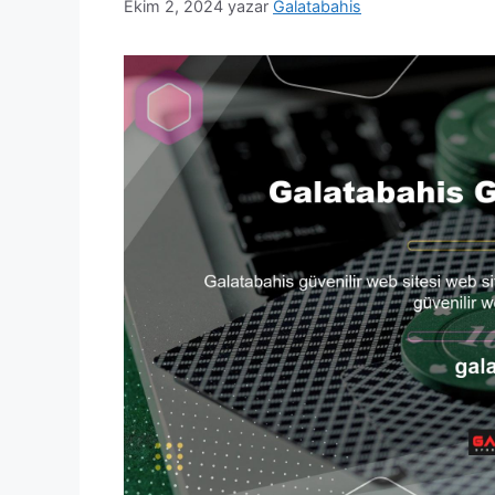
Ekim 2, 2024
yazar
Galatabahis