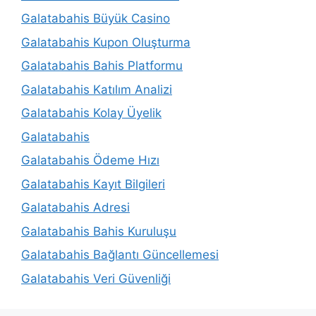
Galatabahis Büyük Casino
Galatabahis Kupon Oluşturma
Galatabahis Bahis Platformu
Galatabahis Katılım Analizi
Galatabahis Kolay Üyelik
Galatabahis
Galatabahis Ödeme Hızı
Galatabahis Kayıt Bilgileri
Galatabahis Adresi
Galatabahis Bahis Kuruluşu
Galatabahis Bağlantı Güncellemesi
Galatabahis Veri Güvenliği