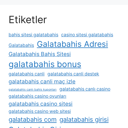
Etiketler
bahis sitesi galatabahis
casino sitesi galatabahis
Galatabahis Adresi
Galatabahis
Galatabahis Bahis Sitesi
galatabahis bonus
galatabahis canli
galatabahis canli destek
galatabahis canli maç izle
galatabahis canlı casino
galatabahis canlı bahis kuponları
galatabahis casino oyunları
galatabahis casino sitesi
galatabahis casino web sitesi
galatabahis com
galatabahis girisi