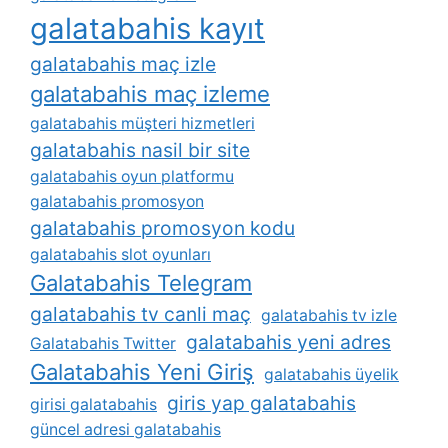
galatabahis kayıt
galatabahis maç izle
galatabahis maç izleme
galatabahis müşteri hizmetleri
galatabahis nasil bir site
galatabahis oyun platformu
galatabahis promosyon
galatabahis promosyon kodu
galatabahis slot oyunları
Galatabahis Telegram
galatabahis tv canli maç
galatabahis tv izle
galatabahis yeni adres
Galatabahis Twitter
Galatabahis Yeni Giriş
galatabahis üyelik
giris yap galatabahis
girisi galatabahis
güncel adresi galatabahis