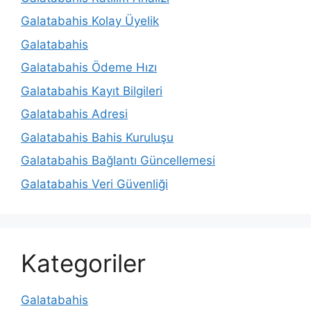
Galatabahis Kolay Üyelik
Galatabahis
Galatabahis Ödeme Hızı
Galatabahis Kayıt Bilgileri
Galatabahis Adresi
Galatabahis Bahis Kuruluşu
Galatabahis Bağlantı Güncellemesi
Galatabahis Veri Güvenliği
Kategoriler
Galatabahis