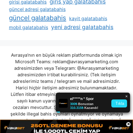
giris yap galatabahis
girisi galatabahis
güncel adresi galatabahis
güncel galatabahis
kayit galatabahis
yeni adresi galatabahis
mobil galatabahis
Avrasya'nın en büyük reklam platformunda olmak için
Microsoft Teams:
reklam@avrasyamarketing.com
adresimizden veya Telegram: @Avrasyamarketing
adresimizden irtibat kurabilirsiniz. (Tek iletişim
adreslerimiz teams / telegram ve mail adresimizdir.
Harici hiçbir iletişim adresimiz bulunmamaktadır.
Lütfen itibar etmeyiniz.) Türkiye yasalarına göre 7258
sayılı kanun uyarınca yasa dışı bahis oynamanın
cezaları mevcuttur. Şu an bulunduğunuz site hiç bir
şekilde illegal bahis oyunları oynatmıyor ve oynamaya
aracı olmuyordur.
ultibahis
|
savabet
|
visioncasino
|
×
slottica
|
betportal
|
dipbet
|
hiltonbet
|
sahnebet