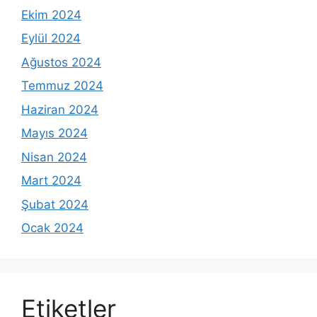
Ekim 2024
Eylül 2024
Ağustos 2024
Temmuz 2024
Haziran 2024
Mayıs 2024
Nisan 2024
Mart 2024
Şubat 2024
Ocak 2024
Etiketler