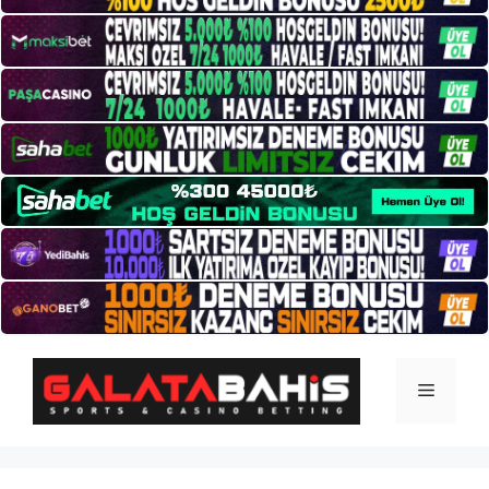
İçeriğe
atla
Menü