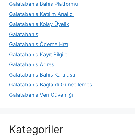
Galatabahis Bahis Platformu
Galatabahis Katılım Analizi
Galatabahis Kolay Üyelik
Galatabahis
Galatabahis Ödeme Hızı
Galatabahis Kayıt Bilgileri
Galatabahis Adresi
Galatabahis Bahis Kuruluşu
Galatabahis Bağlantı Güncellemesi
Galatabahis Veri Güvenliği
Kategoriler