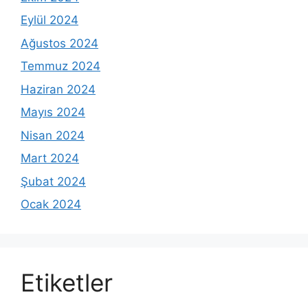
Eylül 2024
Ağustos 2024
Temmuz 2024
Haziran 2024
Mayıs 2024
Nisan 2024
Mart 2024
Şubat 2024
Ocak 2024
Etiketler