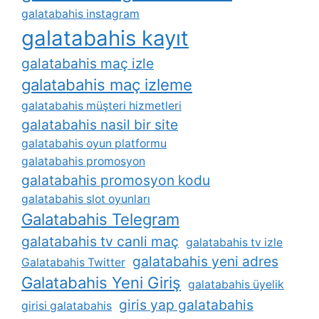
galatabahis instagram
galatabahis kayıt
galatabahis maç izle
galatabahis maç izleme
galatabahis müşteri hizmetleri
galatabahis nasil bir site
galatabahis oyun platformu
galatabahis promosyon
galatabahis promosyon kodu
galatabahis slot oyunları
Galatabahis Telegram
galatabahis tv canli maç
galatabahis tv izle
galatabahis yeni adres
Galatabahis Twitter
Galatabahis Yeni Giriş
galatabahis üyelik
giris yap galatabahis
girisi galatabahis