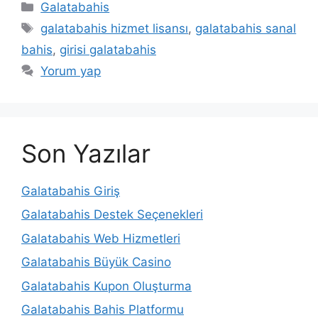
Kategoriler
Galatabahis
Etiketler
galatabahis hizmet lisansı
,
galatabahis sanal
bahis
,
girisi galatabahis
Yorum yap
Son Yazılar
Galatabahis Giriş
Galatabahis Destek Seçenekleri
Galatabahis Web Hizmetleri
Galatabahis Büyük Casino
Galatabahis Kupon Oluşturma
Galatabahis Bahis Platformu