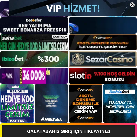
×
GALATABAHİS GİRİŞ İÇİN TIKLAYINIZ!