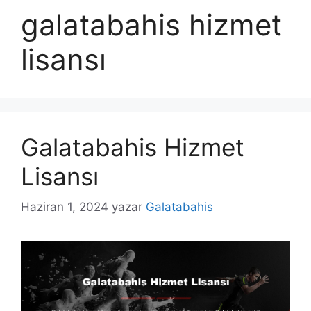
galatabahis hizmet
lisansı
Galatabahis Hizmet
Lisansı
Haziran 1, 2024
yazar
Galatabahis