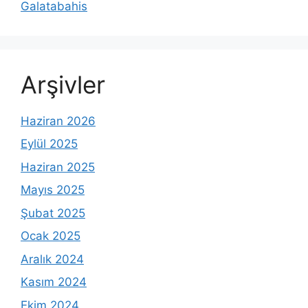
Galatabahis
Arşivler
Haziran 2026
Eylül 2025
Haziran 2025
Mayıs 2025
Şubat 2025
Ocak 2025
Aralık 2024
Kasım 2024
Ekim 2024