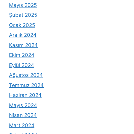
Mayıs 2025
Şubat 2025
Ocak 2025
Aralık 2024
Kasım 2024
Ekim 2024
Eylül 2024
Ağustos 2024
Temmuz 2024
Haziran 2024
Mayıs 2024
Nisan 2024
Mart 2024