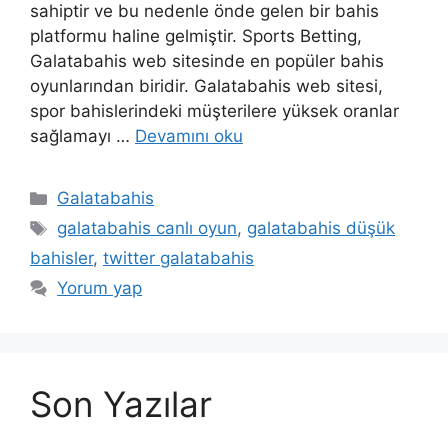
sahiptir ve bu nedenle önde gelen bir bahis
platformu haline gelmiştir. Sports Betting,
Galatabahis web sitesinde en popüler bahis
oyunlarından biridir. Galatabahis web sitesi,
spor bahislerindeki müşterilere yüksek oranlar
sağlamayı …
Devamını oku
Kategoriler
Galatabahis
Etiketler
galatabahis canlı oyun
,
galatabahis düşük
bahisler
,
twitter galatabahis
Yorum yap
Son Yazılar