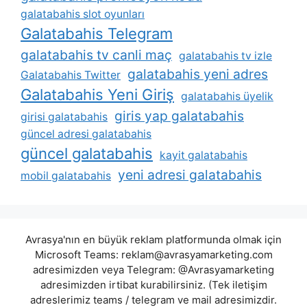
galatabahis slot oyunları
Galatabahis Telegram
galatabahis tv canli maç
galatabahis tv izle
galatabahis yeni adres
Galatabahis Twitter
Galatabahis Yeni Giriş
galatabahis üyelik
giris yap galatabahis
girisi galatabahis
güncel adresi galatabahis
güncel galatabahis
kayit galatabahis
yeni adresi galatabahis
mobil galatabahis
Avrasya'nın en büyük reklam platformunda olmak için
Microsoft Teams:
reklam@avrasyamarketing.com
adresimizden veya Telegram: @Avrasyamarketing
adresimizden irtibat kurabilirsiniz. (Tek iletişim
adreslerimiz teams / telegram ve mail adresimizdir.