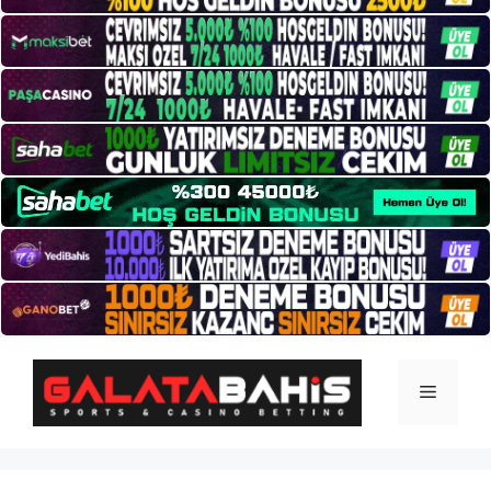
İçeriğe
atla
Menü