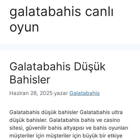
galatabahis canlı
oyun
Galatabahis Düşük
Bahisler
Haziran 28, 2025
yazar
Galatabahis
Galatabahis düşük bahisler Galatabahis ultra
düşük bahisler. Galatabahis bahis ve casino
sitesi, güvenilir bahis altyapısı ve bahis oyunları
müşteriler için müşteriler için büyük bir etkiye