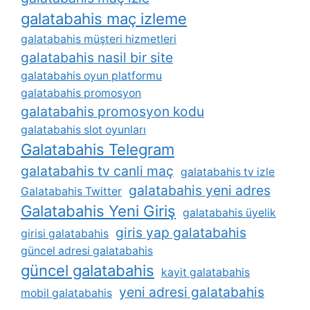
galatabahis maç izleme
galatabahis müşteri hizmetleri
galatabahis nasil bir site
galatabahis oyun platformu
galatabahis promosyon
galatabahis promosyon kodu
galatabahis slot oyunları
Galatabahis Telegram
galatabahis tv canli maç
galatabahis tv izle
galatabahis yeni adres
Galatabahis Twitter
Galatabahis Yeni Giriş
galatabahis üyelik
giris yap galatabahis
girisi galatabahis
güncel adresi galatabahis
güncel galatabahis
kayit galatabahis
yeni adresi galatabahis
mobil galatabahis