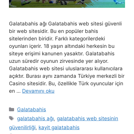
Galatabahis ağı Galatabahis web sitesi güvenli
bir web sitesidir. Bu en popüler bahis
sitelerinden biridir. Farklı kategorilerdeki
oyunları içerir. 18 yaşın altındaki herkesin bu
siteye erişimi kanunen yasaktır. Galatabahis
uzun süredir oyunun zirvesinde yer alıyor.
Galatabahis web sitesi uluslararası kullanıcılara
açıktır. Burası aynı zamanda Türkiye merkezli bir
Casino sitesidir. Bu, özellikle Türk oyuncular için
en …
Devamını oku
Kategoriler
Galatabahis
Etiketler
galatabahis ağı
,
galatabahis web sitesinin
güvenilirliği
,
kayit galatabahis