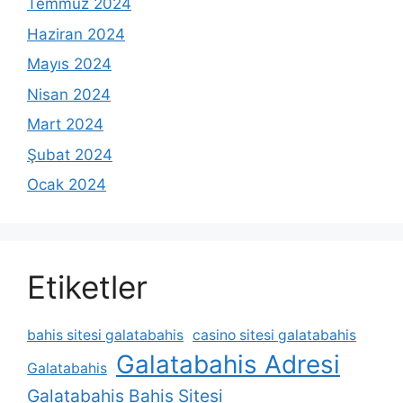
Temmuz 2024
Haziran 2024
Mayıs 2024
Nisan 2024
Mart 2024
Şubat 2024
Ocak 2024
Etiketler
bahis sitesi galatabahis
casino sitesi galatabahis
Galatabahis Adresi
Galatabahis
Galatabahis Bahis Sitesi