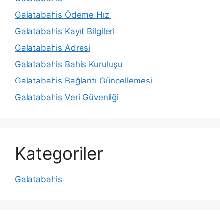
Galatabahis Ödeme Hızı
Galatabahis Kayıt Bilgileri
Galatabahis Adresi
Galatabahis Bahis Kuruluşu
Galatabahis Bağlantı Güncellemesi
Galatabahis Veri Güvenliği
Kategoriler
Galatabahis