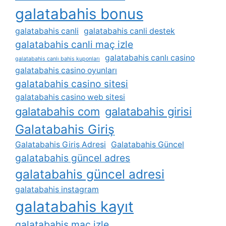
galatabahis bonus
galatabahis canli
galatabahis canli destek
galatabahis canli maç izle
galatabahis canlı casino
galatabahis canlı bahis kuponları
galatabahis casino oyunları
galatabahis casino sitesi
galatabahis casino web sitesi
galatabahis com
galatabahis girisi
Galatabahis Giriş
Galatabahis Giriş Adresi
Galatabahis Güncel
galatabahis güncel adres
galatabahis güncel adresi
galatabahis instagram
galatabahis kayıt
galatabahis maç izle