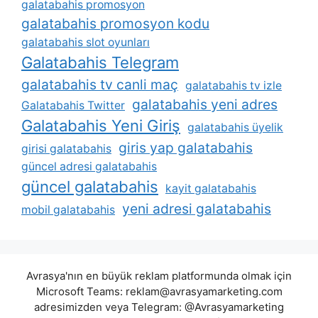
galatabahis promosyon
galatabahis promosyon kodu
galatabahis slot oyunları
Galatabahis Telegram
galatabahis tv canli maç
galatabahis tv izle
galatabahis yeni adres
Galatabahis Twitter
Galatabahis Yeni Giriş
galatabahis üyelik
giris yap galatabahis
girisi galatabahis
güncel adresi galatabahis
güncel galatabahis
kayit galatabahis
yeni adresi galatabahis
mobil galatabahis
Avrasya'nın en büyük reklam platformunda olmak için
Microsoft Teams:
reklam@avrasyamarketing.com
adresimizden veya Telegram: @Avrasyamarketing