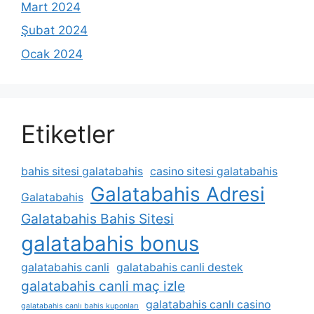
Mart 2024
Şubat 2024
Ocak 2024
Etiketler
bahis sitesi galatabahis
casino sitesi galatabahis
Galatabahis Adresi
Galatabahis
Galatabahis Bahis Sitesi
galatabahis bonus
galatabahis canli
galatabahis canli destek
galatabahis canli maç izle
galatabahis canlı casino
galatabahis canlı bahis kuponları