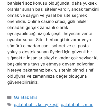
bahisleri söz konusu olduğunda, daha yüksek
oranlar sunan bazı siteler vardır, ancak temkinli
olmak ve saygın ve yasal bir site seçmek
önemlidir. Online casino sitesi, gizli hileler
olmadan gerçek zamanlı olarak
oynayabileceğiniz çok çeşitli heyecan verici
oyunlar sunar. Site, herhangi bir zarar veya
sömürü olmadan canlı sohbet ve e -posta
yoluyla destek sunan üyeleri için güvenli bir
sığınaktır. İnsanlar siteyi o kadar çok seviyor ki,
başkalarına tavsiye etmeye devam ediyorlar.
Nereye bakarsanız bakın, sitenin birinci sınıf
olduğuna ve zamanınıza değer olduğuna
güvenebilirsiniz.
Kategoriler
Galatabahis
Etiketler
galatabahis kolay keşif
,
galatabahis maç