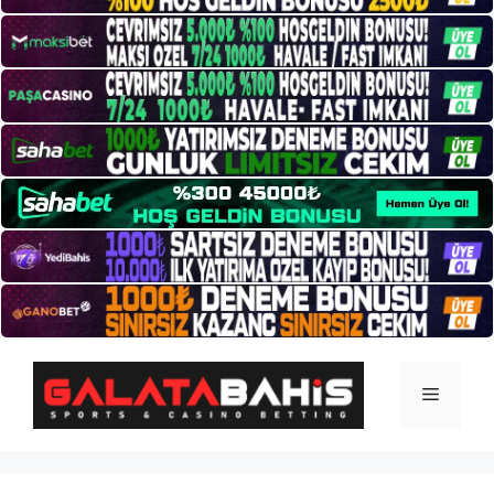
İçeriğe
atla
Menü