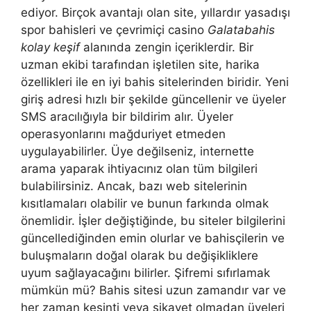
ediyor. Birçok avantajı olan site, yıllardır yasadışı
spor bahisleri ve çevrimiçi casino
Galatabahis
kolay keşif
alanında zengin içeriklerdir. Bir
uzman ekibi tarafından işletilen site, harika
özellikleri ile en iyi bahis sitelerinden biridir. Yeni
giriş adresi hızlı bir şekilde güncellenir ve üyeler
SMS aracılığıyla bir bildirim alır. Üyeler
operasyonlarını mağduriyet etmeden
uygulayabilirler. Üye değilseniz, internette
arama yaparak ihtiyacınız olan tüm bilgileri
bulabilirsiniz. Ancak, bazı web sitelerinin
kısıtlamaları olabilir ve bunun farkında olmak
önemlidir. İşler değiştiğinde, bu siteler bilgilerini
güncellediğinden emin olurlar ve bahisçilerin ve
buluşmaların doğal olarak bu değişikliklere
uyum sağlayacağını bilirler. Şifremi sıfırlamak
mümkün mü? Bahis sitesi uzun zamandır var ve
her zaman kesinti veya şikayet olmadan üyeleri