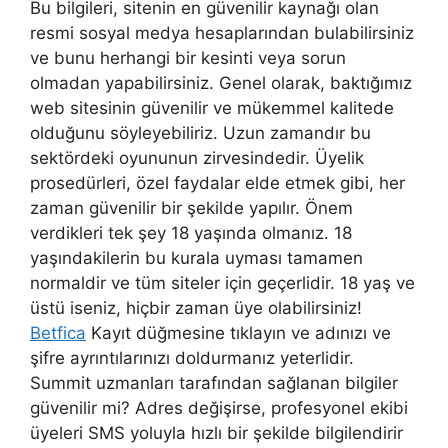
Bu bilgileri, sitenin en güvenilir kaynağı olan
resmi sosyal medya hesaplarından bulabilirsiniz
ve bunu herhangi bir kesinti veya sorun
olmadan yapabilirsiniz. Genel olarak, baktığımız
web sitesinin güvenilir ve mükemmel kalitede
olduğunu söyleyebiliriz. Uzun zamandır bu
sektördeki oyununun zirvesindedir. Üyelik
prosedürleri, özel faydalar elde etmek gibi, her
zaman güvenilir bir şekilde yapılır. Önem
verdikleri tek şey 18 yaşında olmanız. 18
yaşındakilerin bu kurala uyması tamamen
normaldir ve tüm siteler için geçerlidir. 18 yaş ve
üstü iseniz, hiçbir zaman üye olabilirsiniz!
Betfica
Kayıt düğmesine tıklayın ve adınızı ve
şifre ayrıntılarınızı doldurmanız yeterlidir.
Summit uzmanları tarafından sağlanan bilgiler
güvenilir mi? Adres değişirse, profesyonel ekibi
üyeleri SMS yoluyla hızlı bir şekilde bilgilendirir