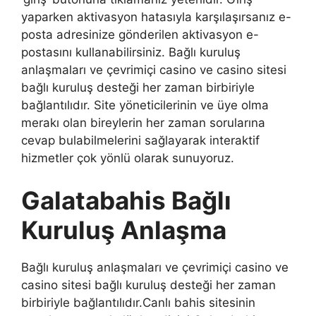
yaparken aktivasyon hatasıyla karşılaşırsanız e-
posta adresinize gönderilen aktivasyon e-
postasını kullanabilirsiniz. Bağlı kuruluş
anlaşmaları ve çevrimiçi casino ve casino sitesi
bağlı kuruluş desteği her zaman birbiriyle
bağlantılıdır. Site yöneticilerinin ve üye olma
merakı olan bireylerin her zaman sorularına
cevap bulabilmelerini sağlayarak interaktif
hizmetler çok yönlü olarak sunuyoruz.
Galatabahis Bağlı
Kuruluş Anlaşma
Bağlı kuruluş anlaşmaları ve çevrimiçi casino ve
casino sitesi bağlı kuruluş desteği her zaman
birbiriyle bağlantılıdır.Canlı bahis sitesinin