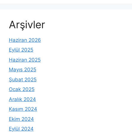
Arşivler
Haziran 2026
Eylül 2025
Haziran 2025
Mayıs 2025
Şubat 2025
Ocak 2025
Aralık 2024
Kasım 2024
Ekim 2024
Eylül 2024