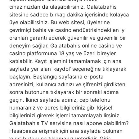
cihazınızdan da ulaşabilirsiniz. Galatabahis
sitesine sadece birkaç dakika içerisinde kolayca
üye olabilirsiniz. Bu web sitesi, üyelerine
çevrimiçi bahis ve casino endüstrisindeki en iyi
oranları garanti ederek güvenilir ve güvenilir bir
deneyim sağlar. Galatabahis online casino ve
casino platformuna 18 yaş ve üzeri bireyler
katılabilir. Kayıt işlemini tamamlamak için ana
sayfada yer alan ‘kaydol’ seçeneğine tıklayarak
başlayın. Başlangıç ​​sayfasına e-posta
adresinizi, kullanıcı adınızı ve şifrenizi girdikten
sonra butonuna tıklayarak bir sonraki adıma
geçin. İkinci sayfada adınız, cep telefonu
numaranız ve adres bilgileriniz gibi kişisel
bilgilerinizi girerek işlemi tamamlayabilirsiniz.
Galatabahis TV servisine nasıl abone olabilirim?
Hesabınıza erişmek için ana sayfada bulunan
‘giriş’ butonuna tıklamanız yeterlidir. Giriş