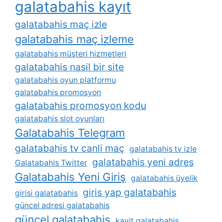
galatabahis kayıt
galatabahis maç izle
galatabahis maç izleme
galatabahis müşteri hizmetleri
galatabahis nasil bir site
galatabahis oyun platformu
galatabahis promosyon
galatabahis promosyon kodu
galatabahis slot oyunları
Galatabahis Telegram
galatabahis tv canli maç
galatabahis tv izle
galatabahis yeni adres
Galatabahis Twitter
Galatabahis Yeni Giriş
galatabahis üyelik
giris yap galatabahis
girisi galatabahis
güncel adresi galatabahis
güncel galatabahis
kayit galatabahis