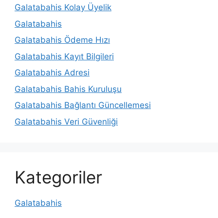
Galatabahis Kolay Üyelik
Galatabahis
Galatabahis Ödeme Hızı
Galatabahis Kayıt Bilgileri
Galatabahis Adresi
Galatabahis Bahis Kuruluşu
Galatabahis Bağlantı Güncellemesi
Galatabahis Veri Güvenliği
Kategoriler
Galatabahis