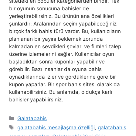
sitedeki en popüler kategorilerden biridir. Tek
bir oyunun sonucuna bahisler de
yerleştirebilirsiniz. Bu ürünün ana özellikleri
şunlardır: Aralarından seçim yapabileceğiniz
birçok farklı bahis türü vardır. Bu, kullanıcıların
planlanan bir yayını beklemek zorunda
kalmadan en sevdikleri şovları ve filmleri talep
üzerine izlemelerini sağlar. Kullanıcılar oyun
başladıktan sonra kuponlar yapabilir ve
görebilir. Bazı insanlar da oyuna bahis
oynadıklarında izler ve gördüklerine göre bir
kupon yaparlar. Bir spor bahis sitesi olarak da
kullanabilirsiniz. Bu anlamda, oldukça karlı
bahisler yapabilirsiniz.
Kategoriler
Galatabahis
Etiketler
galatabahis mesajlaşma özelliği
,
galatabahis