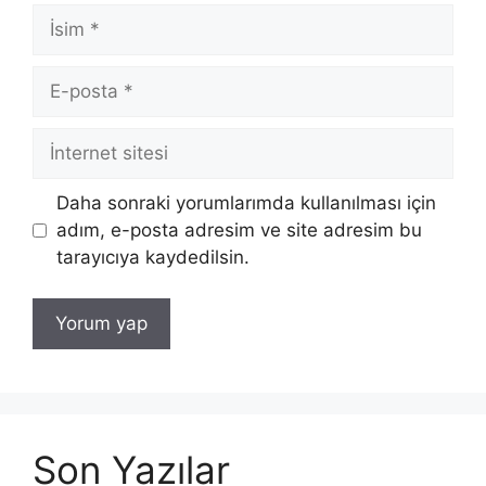
İsim
E-
posta
İnternet
sitesi
Daha sonraki yorumlarımda kullanılması için
adım, e-posta adresim ve site adresim bu
tarayıcıya kaydedilsin.
Son Yazılar