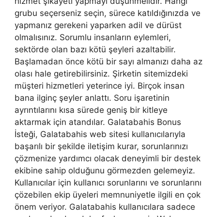
hizmet şikayeti yapmayı düşünmelidir. Hangi
grubu seçerseniz seçin, sürece katıldığınızda ve
yapmanız gerekeni yaparken adil ve dürüst
olmalısınız. Sorumlu insanların eylemleri,
sektörde olan bazı kötü şeyleri azaltabilir.
Başlamadan önce kötü bir sayı almanızı daha az
olası hale getirebilirsiniz. Şirketin sitemizdeki
müşteri hizmetleri yeterince iyi. Birçok insan
bana ilginç şeyler anlattı. Soru işaretinin
ayrıntılarını kısa sürede geniş bir kitleye
aktarmak için atandılar. Galatabahis Bonus
İsteği, Galatabahis web sitesi kullanıcılarıyla
başarılı bir şekilde iletişim kurar, sorunlarınızı
çözmenize yardımcı olacak deneyimli bir destek
ekibine sahip olduğunu görmezden gelemeyiz.
Kullanıcılar için kullanıcı sorunlarını ve sorunlarını
çözebilen ekip üyeleri memnuniyetle ilgili en çok
önem veriyor. Galatabahis kullanıcılara sadece