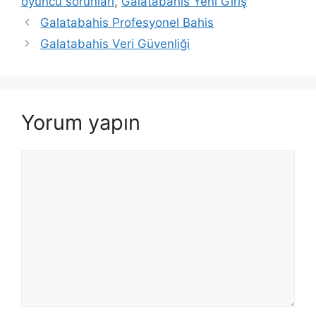
oyuncu sorunları
,
Galatabahis Yeni Giriş
Galatabahis Profesyonel Bahis
Galatabahis Veri Güvenliği
Yorum yapın
Yorum