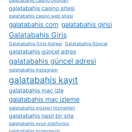
galatabahis casino oyunları
galatabahis casino sitesi
galatabahis casino web sitesi
galatabahis com
galatabahis girisi
Galatabahis Giriş
Galatabahis Giriş Adresi
Galatabahis Güncel
galatabahis güncel adres
galatabahis güncel adresi
galatabahis instagram
galatabahis kayıt
galatabahis maç izle
galatabahis maç izleme
galatabahis müşteri hizmetleri
galatabahis nasil bir site
galatabahis oyun platformu
galatabahis promosyon