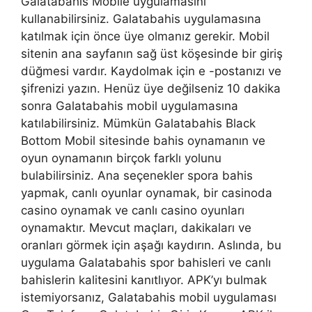
Galatabahis Mobile uygulamasını
kullanabilirsiniz. Galatabahis uygulamasına
katılmak için önce üye olmanız gerekir. Mobil
sitenin ana sayfanın sağ üst köşesinde bir giriş
düğmesi vardır. Kaydolmak için e -postanızı ve
şifrenizi yazın. Henüz üye değilseniz 10 dakika
sonra Galatabahis mobil uygulamasına
katılabilirsiniz. Mümkün Galatabahis Black
Bottom Mobil sitesinde bahis oynamanın ve
oyun oynamanın birçok farklı yolunu
bulabilirsiniz. Ana seçenekler spora bahis
yapmak, canlı oyunlar oynamak, bir casinoda
casino oynamak ve canlı casino oyunları
oynamaktır. Mevcut maçları, dakikaları ve
oranları görmek için aşağı kaydırın. Aslında, bu
uygulama Galatabahis spor bahisleri ve canlı
bahislerin kalitesini kanıtlıyor. APK’yı bulmak
istemiyorsanız, Galatabahis mobil uygulaması