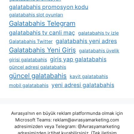
galatabahis promosyon kodu
galatabahis slot oyunları
Galatabahis Telegram
galatabahis tv canli maç
galatabahis tv izle
galatabahis yeni adres
Galatabahis Twitter
Galatabahis Yeni Giriş
galatabahis üyelik
giris yap galatabahis
girisi galatabahis
güncel adresi galatabahis
güncel galatabahis
kayit galatabahis
yeni adresi galatabahis
mobil galatabahis
Avrasya'nın en büyük reklam platformunda olmak için
Microsoft Teams:
reklam@avrasyamarketing.com
adresimizden veya Telegram: @Avrasyamarketing
adresimizden irtibat kurabilirsiniz. (Tek iletişim