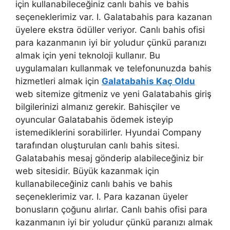
için kullanabileceğiniz canlı bahis ve bahis
seçeneklerimiz var. I. Galatabahis para kazanan
üyelere ekstra ödüller veriyor. Canlı bahis ofisi
para kazanmanın iyi bir yoludur çünkü paranızı
almak için yeni teknoloji kullanır. Bu
uygulamaları kullanmak ve telefonunuzda bahis
hizmetleri almak için
Galatabahis Kaç Oldu
web sitemize gitmeniz ve yeni Galatabahis giriş
bilgilerinizi almanız gerekir. Bahisçiler ve
oyuncular Galatabahis ödemek isteyip
istemediklerini sorabilirler. Hyundai Company
tarafından oluşturulan canlı bahis sitesi.
Galatabahis mesaj gönderip alabileceğiniz bir
web sitesidir. Büyük kazanmak için
kullanabileceğiniz canlı bahis ve bahis
seçeneklerimiz var. I. Para kazanan üyeler
bonusların çoğunu alırlar. Canlı bahis ofisi para
kazanmanın iyi bir yoludur çünkü paranızı almak