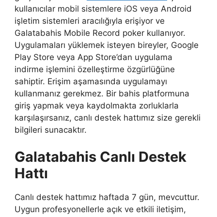
kullanıcılar mobil sistemlere iOS veya Android
işletim sistemleri aracılığıyla erişiyor ve
Galatabahis Mobile Record poker kullanıyor.
Uygulamaları yüklemek isteyen bireyler, Google
Play Store veya App Store’dan uygulama
indirme işlemini özelleştirme özgürlüğüne
sahiptir. Erişim aşamasında uygulamayı
kullanmanız gerekmez. Bir bahis platformuna
giriş yapmak veya kaydolmakta zorluklarla
karşılaşırsanız, canlı destek hattımız size gerekli
bilgileri sunacaktır.
Galatabahis Canlı Destek
Hattı
Canlı destek hattımız haftada 7 gün, mevcuttur.
Uygun profesyonellerle açık ve etkili iletişim,