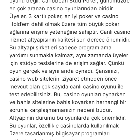
oyunu değil. Caribbean Stud Poker, günümüzde
en çok aranan casino oyunlarından biridir.
Üyeler, 3 kartlı poker, en iyi poker ve casino
Hold’em dahil olmak üzere tüm büyük poker
ağlarına erişme yeteneğine sahiptir. Canlı casino
hizmet altyapısının kalitesi son derece önemlidir.
Bu altyapı şirketleri sadece programlama
yardımı sunmakla kalmaz, aynı zamanda üyeler
için stüdyo tesislerine de erişim sağlar. Çünkü
oyun gerçek ve aynı anda oynadı. Şansınızı,
casino web sitelerini ziyaret etmeden önce
mevcut olan çok sayıda canlı casino oyunu ile
test edebilirsiniz. Bu, casino oyunları oynarken
ve bahis sitelerine bahis koyarken herhangi bir
sorunla karşılaşmamanızın nedeni budur.
Altyapının durumu bu oyunlarda çok önemlidir.
Bu oyunlar, özellikle casinolarda kullanılmak
üzere tasarlanmış bilgisayar programları