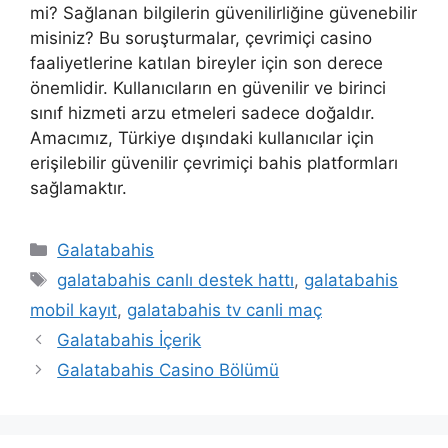
mi? Sağlanan bilgilerin güvenilirliğine güvenebilir
misiniz? Bu soruşturmalar, çevrimiçi casino
faaliyetlerine katılan bireyler için son derece
önemlidir. Kullanıcıların en güvenilir ve birinci
sınıf hizmeti arzu etmeleri sadece doğaldır.
Amacımız, Türkiye dışındaki kullanıcılar için
erişilebilir güvenilir çevrimiçi bahis platformları
sağlamaktır.
Kategoriler
Galatabahis
Etiketler
galatabahis canlı destek hattı
,
galatabahis
mobil kayıt
,
galatabahis tv canli maç
Galatabahis İçerik
Galatabahis Casino Bölümü