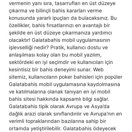
vermenin yanı sıra, tasarrufları en üst düzeye
çıkarma ve bilinçli bahis kararları verme
konusunda yararlı ipuçları da bulacaksınız. Bu
özellikler, bahis fırsatlarınızı en avantajlı bir
şekilde en üst düzeye çıkarmanıza yardımcı
olacaktır! Galatabahis mobil uygulamasının
işlevselliği nedir? Pratik, kullanıcı dostu ve
anlaşılması kolay olan bu mobil yazılım,
sektördeki en iyi seçimdir ve kullanıcıları için
kesintisiz bir bahis deneyimi sunar. Web
sitemiz, kullanıcıların poker bahisleri için popüler
Galatabahis mobil uygulamasına kaydolmasına
ve katılmalarına olanak tanıyan en iyi mobil
bahis sitesi hakkında kapsamlı bilgi sağlar.
Galatabahis tipik olarak Avrupa ve Asya’da
dağlık arazi olarak sınıflandırılır ve Avrupa’nın en
verimli topraklarından bazılarına sahip bir
ortamda yetiştirilebilir. Galatabahis ödeyecek