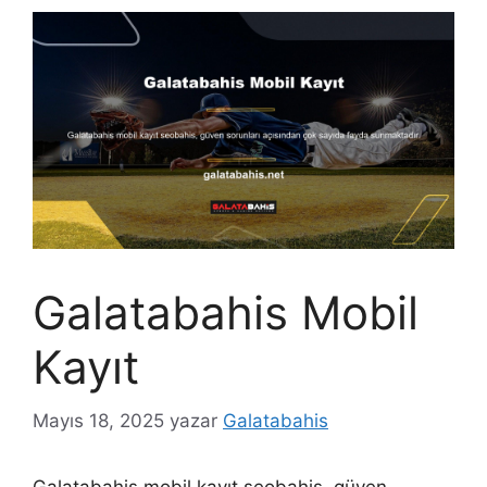
Galatabahis Mobil
Kayıt
Mayıs 18, 2025
yazar
Galatabahis
Galatabahis mobil kayıt seobahis, güven