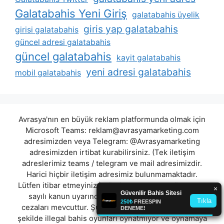
Galatabahis Yeni Giriş
galatabahis üyelik
giris yap galatabahis
girisi galatabahis
güncel adresi galatabahis
güncel galatabahis
kayit galatabahis
yeni adresi galatabahis
mobil galatabahis
Avrasya'nın en büyük reklam platformunda olmak için
Microsoft Teams:
reklam@avrasyamarketing.com
adresimizden veya Telegram: @Avrasyamarketing
adresimizden irtibat kurabilirsiniz. (Tek iletişim
adreslerimiz teams / telegram ve mail adresimizdir.
Harici hiçbir iletişim adresimiz bulunmamaktadır.
Lütfen itibar etmeyiniz.) Türkiye yasalarına göre 7258
sayılı kanun uyarınca yasa dışı bahis oynamanın
cezaları mevcuttur. Şu an bulunduğunuz site hiç bir
şekilde illegal bahis oyunları oynatmıyor ve oynamaya