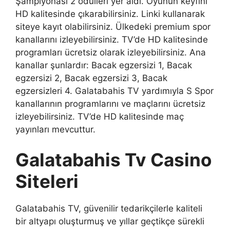
Şampiyonası 2 ödülleri yer aldı. Oyunun keyfini
HD kalitesinde çıkarabilirsiniz. Linki kullanarak
siteye kayıt olabilirsiniz. Ülkedeki premium spor
kanallarını izleyebilirsiniz. TV’de HD kalitesinde
programları ücretsiz olarak izleyebilirsiniz. Ana
kanallar şunlardır: Bacak egzersizi 1, Bacak
egzersizi 2, Bacak egzersizi 3, Bacak
egzersizleri 4. Galatabahis TV yardımıyla S Spor
kanallarının programlarını ve maçlarını ücretsiz
izleyebilirsiniz. TV’de HD kalitesinde maç
yayınları mevcuttur.
Galatabahis Tv Casino
Siteleri
Galatabahis TV, güvenilir tedarikçilerle kaliteli
bir altyapı oluşturmuş ve yıllar geçtikçe sürekli