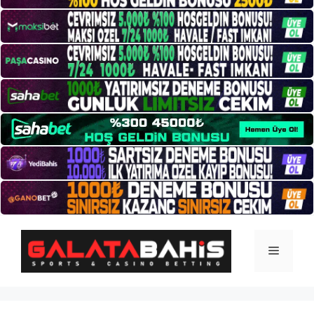
İçeriğe
atla
Menü