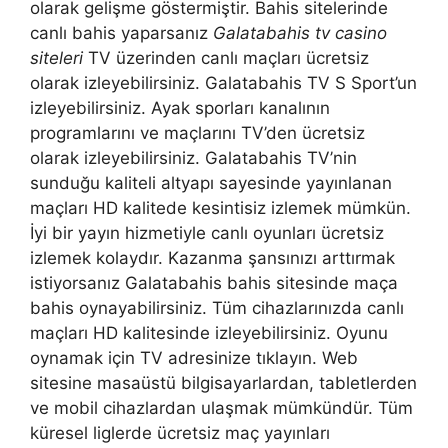
olarak gelişme göstermiştir. Bahis sitelerinde
canlı bahis yaparsanız
Galatabahis tv casino
siteleri
TV üzerinden canlı maçları ücretsiz
olarak izleyebilirsiniz. Galatabahis TV S Sport’un
izleyebilirsiniz. Ayak sporları kanalının
programlarını ve maçlarını TV’den ücretsiz
olarak izleyebilirsiniz. Galatabahis TV’nin
sunduğu kaliteli altyapı sayesinde yayınlanan
maçları HD kalitede kesintisiz izlemek mümkün.
İyi bir yayın hizmetiyle canlı oyunları ücretsiz
izlemek kolaydır. Kazanma şansınızı arttırmak
istiyorsanız Galatabahis bahis sitesinde maça
bahis oynayabilirsiniz. Tüm cihazlarınızda canlı
maçları HD kalitesinde izleyebilirsiniz. Oyunu
oynamak için TV adresinize tıklayın. Web
sitesine masaüstü bilgisayarlardan, tabletlerden
ve mobil cihazlardan ulaşmak mümkündür. Tüm
küresel liglerde ücretsiz maç yayınları