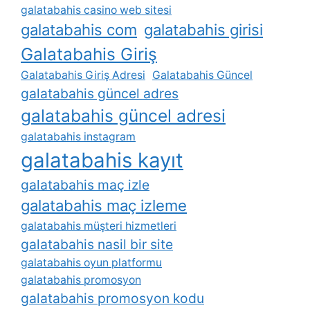
galatabahis casino web sitesi
galatabahis com
galatabahis girisi
Galatabahis Giriş
Galatabahis Giriş Adresi
Galatabahis Güncel
galatabahis güncel adres
galatabahis güncel adresi
galatabahis instagram
galatabahis kayıt
galatabahis maç izle
galatabahis maç izleme
galatabahis müşteri hizmetleri
galatabahis nasil bir site
galatabahis oyun platformu
galatabahis promosyon
galatabahis promosyon kodu