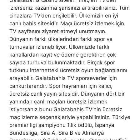
izlerseniz kazanma şansınızı artırabilirsiniz. Tüm
cihazlara TV’den erişilebilir. Ülkemizin en iyi
canlı bahis sitesidir. Maçı ücretsiz izlemek için
TV sayfasını ziyaret etmeyi unutmayın.
Dünyanın farklı ülkelerinden farklı spor ve
turnuvalar izlenebiliyor. Ülkemizde farklı
kanallardan kayıt ve ödeme gerektiren çok
sayıda turnuva bulunmaktadır. Birçok spor
tutkunu internetteki ücretsiz oyun bağlantılarını
arayabilir. Galatabahis TV sporseverler için
cankurtarandır. Spor hayranları için kalıcı,
ücretsiz canlı yayın sitesidir. Dünyanın dört bir
yanından canlı maçları ücretsiz izlemek
istiyorsanız bunu Galatabahis TV’nin ücretsiz
maç izleme seçenekleriyle yapabilirsiniz. Türkiye
premier ligi şampiyonu 1.lik ödülü, İspanya
Bundesliga, Sıra A, Sıra B ve Almanya