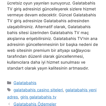
ücretsiz oyun yayınları sunuyoruz. Galatabahis
TV giriş adresinizi güncelleyerek sizlere hizmet
vermeye devam edecektir. Güncel Galatabahis
TV giriş adresinize Galatabahis adresinden
ulaşabilirsiniz. Alternatif olarak, Galatabahis
bahis sitesi üzerinden Galatabahis TV maç
akışlarına erişebilirsiniz. Galatabahis TV’nin ana
adresinin güncellenmesinin bir başka nedeni de
web sitesinin premium bir altyapı sağlayıcısı
tarafından düzenli olarak güncellenmesi,
kullanıcılara daha iyi hizmet sunulması ve
standart olarak yayın kalitesinin artmasıdır.
Kategoriler
Galatabahis
Etiketler
galatabahis casino siteleri
,
galatabahis yeni
adres
,
giriş galatabahis tv
Galatabahis Ödemeler