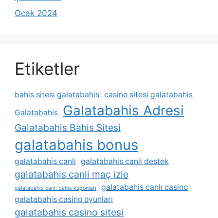
Ocak 2024
Etiketler
bahis sitesi galatabahis
casino sitesi galatabahis
Galatabahis Adresi
Galatabahis
Galatabahis Bahis Sitesi
galatabahis bonus
galatabahis canli
galatabahis canli destek
galatabahis canli maç izle
galatabahis canlı casino
galatabahis canlı bahis kuponları
galatabahis casino oyunları
galatabahis casino sitesi