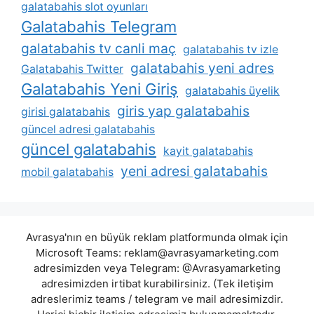
galatabahis slot oyunları
Galatabahis Telegram
galatabahis tv canli maç
galatabahis tv izle
galatabahis yeni adres
Galatabahis Twitter
Galatabahis Yeni Giriş
galatabahis üyelik
giris yap galatabahis
girisi galatabahis
güncel adresi galatabahis
güncel galatabahis
kayit galatabahis
yeni adresi galatabahis
mobil galatabahis
Avrasya'nın en büyük reklam platformunda olmak için
Microsoft Teams:
reklam@avrasyamarketing.com
adresimizden veya Telegram: @Avrasyamarketing
adresimizden irtibat kurabilirsiniz. (Tek iletişim
adreslerimiz teams / telegram ve mail adresimizdir.