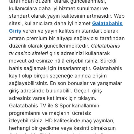
tarafından düzenli olarak güncellenmesi,
kullanıcılara daha iyi hizmet sunulması ve
standart olarak yayın kalitesinin artmasıdır. Web
sitesi, kullanıcılara daha iyi hizmet
Galatabahis
Giriş
veren ve yayın kalitesini standart olarak
artıran premium bir altyapı sağlayıcısı tarafından
düzenli olarak güncellenmektedir.
Galatabahis
tv casino siteleri
giriş adresinizi kullanarak
mevcut adresinize hâlâ erişebilirsiniz. Sürekli
bahis sağlamak için tasarlanmıştır. Galatabahis
kayıt olup birçok seçeneğe anında erişim
sağlayabilirsiniz. En son bonuslar ve yarışmalar
giriş adresinde bulunabilir. Geçerli giriş
adresiniz varsa katılmak için tıklayın.
Galatabahis TV ile S Spor kanallarının
programlarını ve maçlarını ücretsiz
izleyebilirsiniz. HD kalitesinde maç yayınları,
herhangi bir gecikme veya kesinti olmaksızın