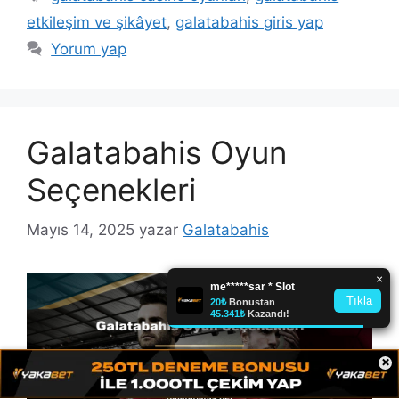
etkileşim ve şikâyet
,
galatabahis giris yap
Yorum yap
Galatabahis Oyun
Seçenekleri
Mayıs 14, 2025
yazar
Galatabahis
×