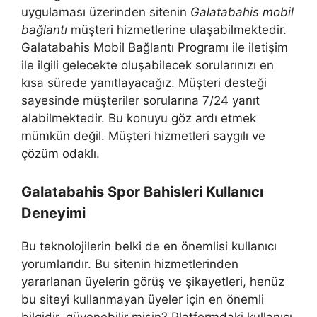
uygulaması üzerinden sitenin
Galatabahis mobil
bağlantı
müşteri hizmetlerine ulaşabilmektedir.
Galatabahis Mobil Bağlantı Programı ile iletişim
ile ilgili gelecekte oluşabilecek sorularınızı en
kısa sürede yanıtlayacağız. Müşteri desteği
sayesinde müşteriler sorularına 7/24 yanıt
alabilmektedir. Bu konuyu göz ardı etmek
mümkün değil. Müşteri hizmetleri saygılı ve
çözüm odaklı.
Galatabahis Spor Bahisleri Kullanıcı
Deneyimi
Bu teknolojilerin belki de en önemlisi kullanıcı
yorumlarıdır. Bu sitenin hizmetlerinden
yararlanan üyelerin görüş ve şikayetleri, henüz
bu siteyi kullanmayan üyeler için en önemli
bilgidir. güvenebilir misin? Platformdaki kullanıcı