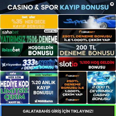
×
GALATABAHİS GİRİŞ İÇİN TIKLAYINIZ!