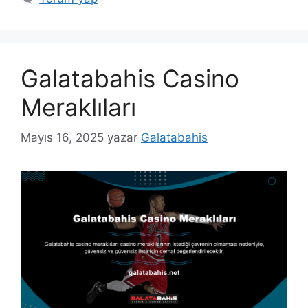
Galatabahis Casino
Meraklıları
Mayıs 16, 2025
yazar
Galatabahis