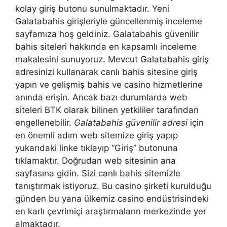
kolay giriş butonu sunulmaktadır. Yeni
Galatabahis girişleriyle güncellenmiş inceleme
sayfamıza hoş geldiniz. Galatabahis güvenilir
bahis siteleri hakkında en kapsamlı inceleme
makalesini sunuyoruz. Mevcut Galatabahis giriş
adresinizi kullanarak canlı bahis sitesine giriş
yapın ve gelişmiş bahis ve casino hizmetlerine
anında erişin. Ancak bazı durumlarda web
siteleri BTK olarak bilinen yetkililer tarafından
engellenebilir.
Galatabahis güvenilir adresi
için
en önemli adım web sitemize giriş yapıp
yukarıdaki linke tıklayıp “Giriş” butonuna
tıklamaktır. Doğrudan web sitesinin ana
sayfasına gidin. Sizi canlı bahis sitemizle
tanıştırmak istiyoruz. Bu casino şirketi kurulduğu
günden bu yana ülkemiz casino endüstrisindeki
en karlı çevrimiçi araştırmaların merkezinde yer
almaktadır.