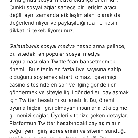
Çünkü sosyal ağlar sadece bir iletişim aracı
değil, aynı zamanda etkileşim alanı olarak da
değerlendiriliyor ve paylaşıldığında herkesin
dikkatini çekebiliyorsunuz.
Galatabahis sosyal medya
hesaplarına gelince,
bu sitedeki en popüler sosyal medya
uygulaması olan Twitter’dan bahsetmemek
önemli. Bu sitenin en fazla üye sayısına sahip
olduğunu söylemek abartı olmaz. çevrimiçi
casino sitesinde en son ve ilginç gönderileri
göndermek ve siteyle ilgili gönderileri paylaşmak
için Twitter hesabını kullanabilir. Bu, önemli
oyunla hiçbir ilgisi olmayan insanlarla etkileşime
girmenizi sağlar. Üyeleri sitenize çeken detaylar.
Platformun Twitter hesabındaki paylaşımların
çoğu, yeni giriş adreslerinin ve sitenin sunduğu