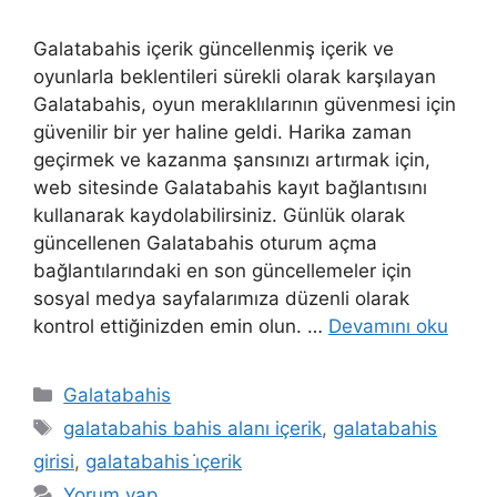
Galatabahis içerik güncellenmiş içerik ve
oyunlarla beklentileri sürekli olarak karşılayan
Galatabahis, oyun meraklılarının güvenmesi için
güvenilir bir yer haline geldi. Harika zaman
geçirmek ve kazanma şansınızı artırmak için,
web sitesinde Galatabahis kayıt bağlantısını
kullanarak kaydolabilirsiniz. Günlük olarak
güncellenen Galatabahis oturum açma
bağlantılarındaki en son güncellemeler için
sosyal medya sayfalarımıza düzenli olarak
kontrol ettiğinizden emin olun. …
Devamını oku
Kategoriler
Galatabahis
Etiketler
galatabahis bahis alanı içerik
,
galatabahis
girisi
,
galatabahis i̇çerik
Yorum yap