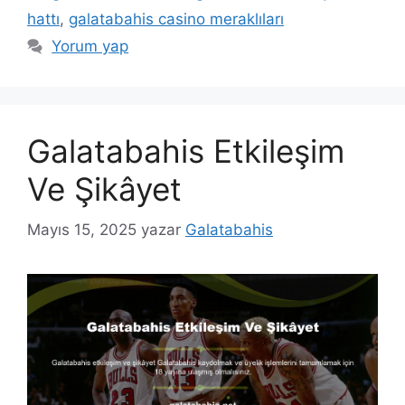
hattı
,
galatabahis casino meraklıları
Yorum yap
Galatabahis Etkileşim
Ve Şikâyet
Mayıs 15, 2025
yazar
Galatabahis